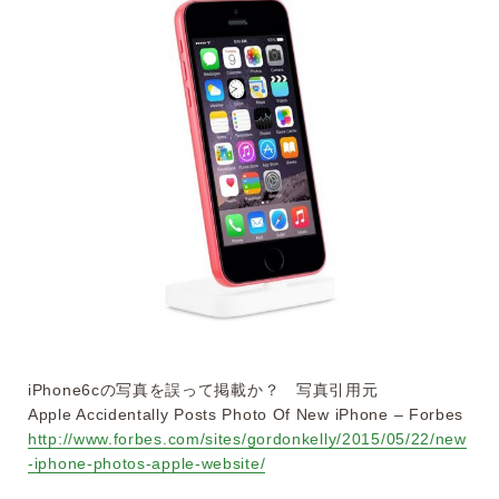
iPhone6cの写真を誤って掲載か？ 写真引用元
Apple Accidentally Posts Photo Of New iPhone – Forbes
http://www.forbes.com/sites/gordonkelly/2015/05/22/new
-iphone-photos-apple-website/