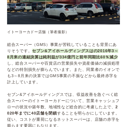
イトーヨーカドー店舗（筆者撮影）
総合スーパー（GMS）事業が苦戦していることも背景にあ
りそうです。
セブン&アイホールディングスはの2016年3～
8月来の連結決算は純利益が334億円と前年同期比60％減少
し、総合スーパーや百貨店の営業損失や資産価値の減損処理
などの特別損失が膨らんでいます。また、同業者のイオンで
も3～8月来の決算ではGMS事業の不振などから最終赤字を
計上しています。
セブン&アイホールディングスでは、収益改善を急ぐべく総
合スーパーのイトーヨーカドーについて、営業キャッシュフ
ローの状況や築年数、地域性など総合的に考慮した上で、
2
020年までに40店舗を閉鎖
することを明らかにしています。
従い、コストが重荷になるネットスーパーは、店舗の赤字を
膨らます要因にもなります。