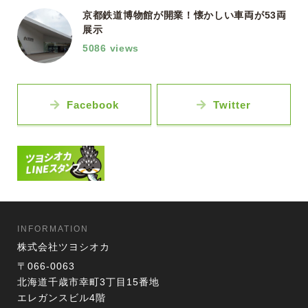
京都鉄道博物館が開業！懐かしい車両が53両
展示
5086 views
Facebook
Twitter
INFORMATION
株式会社ツヨシオカ
〒066-0063
北海道千歳市幸町3丁目15番地
エレガンスビル4階